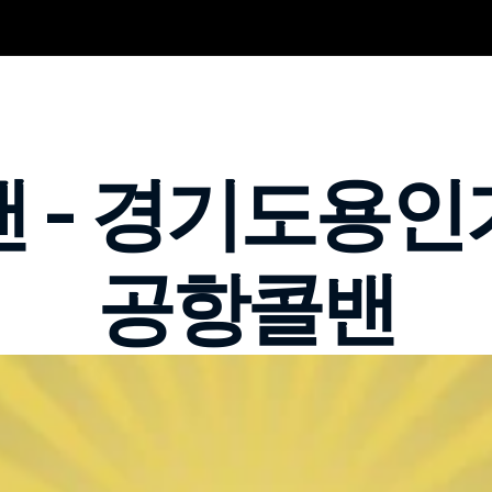
 - 경기도용
공항콜밴