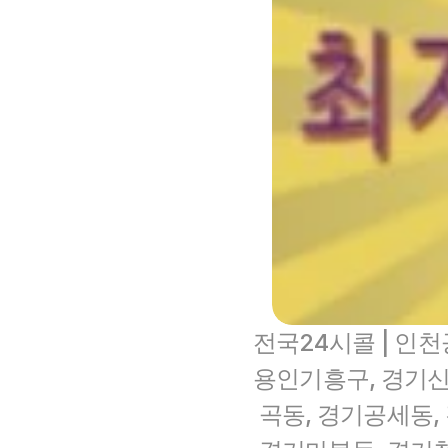
전국24시콜 | 인천공
용인기흥구, 경기신
곡동, 경기공세동,