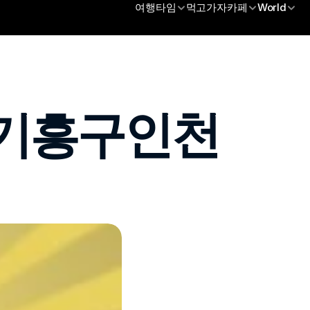
여행타임
먹고가자카페
World
인기흥구인천