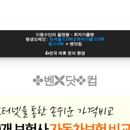
이동수단의 끝판왕 - 최저가콜밴
평생도메인 : 
전국콜.COM
 / 
최저가콜.COM
벤.COM
 -> 벤닷컴
👍전국 제휴 문의 환영
벤
닷
컴