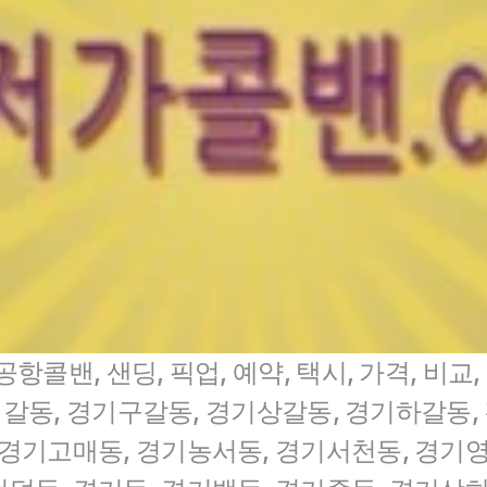
항콜밴, 샌딩, 픽업, 예약, 택시, 가격, 비교,
갈동, 경기구갈동, 경기상갈동, 경기하갈동,
 경기고매동, 경기농서동, 경기서천동, 경기영